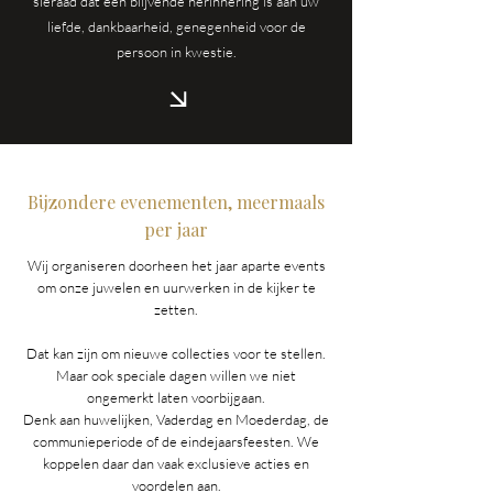
sieraad dat een blijvende herinnering is aan uw
liefde, dankbaarheid, genegenheid voor de
persoon in kwestie.
Bijzondere evenementen, meermaals
per jaar
Wij organiseren doorheen het jaar aparte events
om onze juwelen en uurwerken in de kijker te
zetten.
Dat kan zijn om nieuwe collecties voor te stellen.
Maar ook speciale dagen willen we niet
ongemerkt laten voorbijgaan.
Denk aan huwelijken, Vaderdag en Moederdag, de
communieperiode of de eindejaarsfeesten. We
koppelen daar dan vaak exclusieve acties en
voordelen aan.