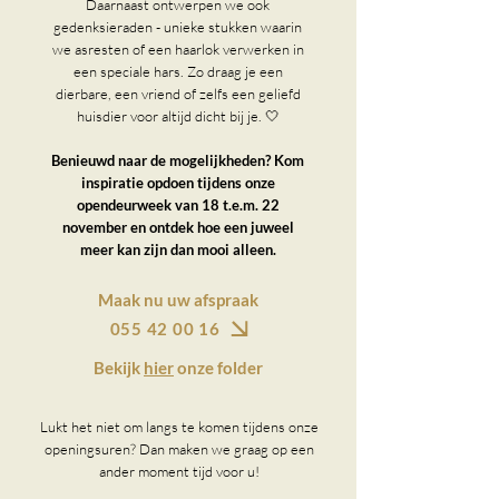
Daarnaast ontwerpen we ook
gedenksieraden - unieke stukken waarin
we asresten of een haarlok verwerken in
een speciale hars. Zo draag je een
dierbare, een vriend of zelfs een geliefd
huisdier voor altijd dicht bij je. 🤍
Benieuwd naar de mogelijkheden? Kom
inspiratie opdoen tijdens onze
opendeurweek van 18 t.e.m. 22
november en ontdek hoe een juweel
meer kan zijn dan mooi alleen.
Maak nu uw afspraak
055 42 00 16
Bekijk
hier
onze folder
Lukt het niet om langs te komen tijdens onze
openingsuren? Dan maken we graag op een
ander moment tijd voor u!