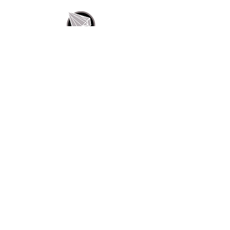
BTW BE
1001194804
CONTACT
Hoogstraat 11A
9660 Nederbrakel (Brakel)
055 42 00 16
juwelier.vandenbossche@skynet.be
OPENINGSUREN
Dinsdag t.e.m. vrijdag
09:00 - 12:00