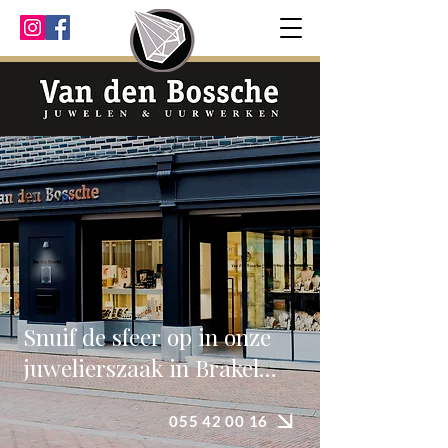
Snuif de sfeer op in onze
juwelierszaak in Brakel…
055 42 00 16