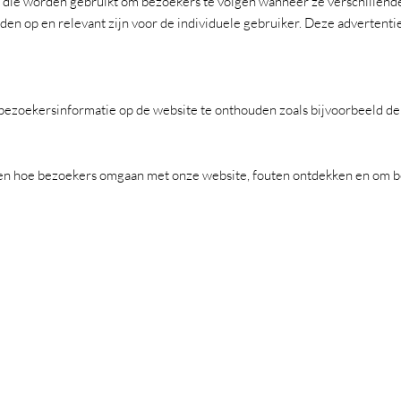
 die worden gebruikt om bezoekers te volgen wanneer ze verschillend
den op en relevant zijn voor de individuele gebruiker. Deze advertent
ezoekersinformatie op de website te onthouden zoals bijvoorbeeld de 
pen hoe bezoekers omgaan met onze website, fouten ontdekken en om be