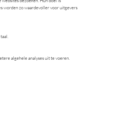
e websites bezoeken. Hun doel is
ies worden zo waardevoller voor uitgevers
taal.
tere algehele analyses uit te voeren.