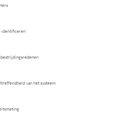
eters
 identificeren
debestrijdingsredenen
ltreffendheid van het systeem
teitsmeting