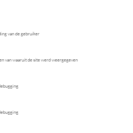
ding van de gebruiker
ven van waaruit de site werd weergegeven
/debugging
/debugging